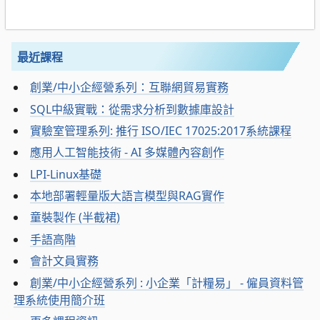
最近課程
創業/中小企經營系列：互聯網貿易實務
SQL中級實戰：從需求分析到數據庫設計
實驗室管理系列: 推行 ISO/IEC 17025:2017系統課程
應用人工智能技術 - AI 多媒體內容創作
LPI-Linux基礎
本地部署輕量版大語言模型與RAG實作
童裝製作 (半截裙)
手語高階
會計文員實務
創業/中小企經營系列 : 小企業「計糧易」 - 僱員資料管
理系統使用簡介班