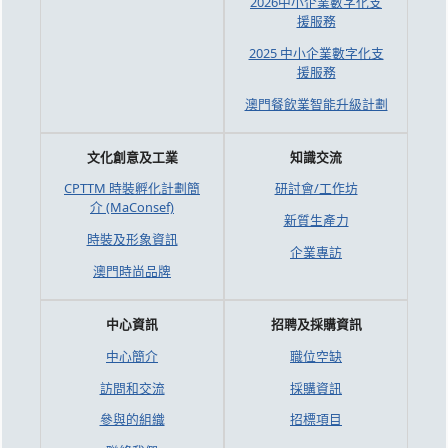
2026中小企業數字化支
援服務
2025 中小企業數字化支
援服務
澳門餐飲業智能升級計劃
文化創意及工業
知識交流
CPTTM 時裝孵化計劃簡
研討會/工作坊
介 (MaConsef)
新質生產力
時裝及形象資訊
企業專訪
澳門時尚品牌
中心資訊
招聘及採購資訊
中心簡介
職位空缺
訪問和交流
採購資訊
參與的組織
招標項目