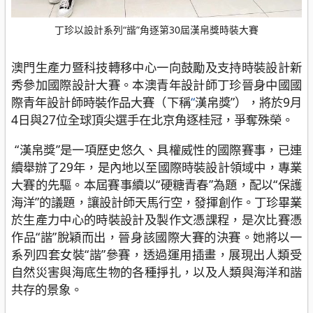
丁珍以設計系列“諧”角逐第30屆漢帛獎時裝大賽
澳門生產力暨科技轉移中心一向鼓勵及支持時裝設計新
秀參加國際設計大賽。本澳青年設計師丁珍晉身中國國
際青年設計師時裝作品大賽（下稱
“
漢帛獎”），將於9月
4日與27位全球頂尖選手在北京角逐桂冠，爭奪殊榮。
“漢帛獎”是一項歷史悠久、具權威性的國際賽事，已連
續舉辦了29年，是內地以至國際時裝設計領域中，專業
大賽的先驅。本屆賽事續以“硬糖青春”為題，配以“保護
海洋”的議題，讓設計師天馬行空，發揮創作。丁珍畢業
於生產力中心的時裝設計及製作文憑課程，是次比賽憑
作品“諧”脫穎而出，晉身該國際大賽的決賽。她將以一
系列四套女裝“諧”參賽，透過運用插畫，展現出人類受
自然災害與海底生物的各種掙扎，以及人類與海洋和諧
共存的景象。