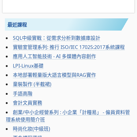
最近課程
SQL中級實戰：從需求分析到數據庫設計
實驗室管理系列: 推行 ISO/IEC 17025:2017系統課程
應用人工智能技術 - AI 多媒體內容創作
LPI-Linux基礎
本地部署輕量版大語言模型與RAG實作
童裝製作 (半截裙)
手語高階
會計文員實務
創業/中小企經營系列 : 小企業「計糧易」 - 僱員資料管
理系統使用簡介班
時尚化妝(中級班)