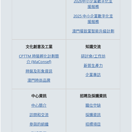
2026中小企業數字化支
援服務
2025 中小企業數字化支
援服務
澳門餐飲業智能升級計劃
文化創意及工業
知識交流
CPTTM 時裝孵化計劃簡
研討會/工作坊
介 (MaConsef)
新質生產力
時裝及形象資訊
企業專訪
澳門時尚品牌
中心資訊
招聘及採購資訊
中心簡介
職位空缺
訪問和交流
採購資訊
參與的組織
招標項目