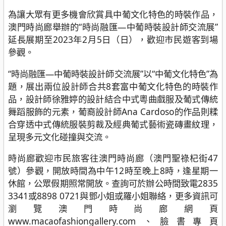
為讓大眾有更多機會欣賞具中葡文化特色的時裝作品，
澳門時尚廊舉辦的“時尚融匯—中葡時裝設計師交流展”
延長展期至2023年2月5日（日），歡迎市民遊客到場
參觀。
“時尚融匯—中葡時裝設計師交流展”以“中葡文化特色”為
題，展出兩位設計師合共8套富中葡文化特色的時裝作
品，設計師徐雅婷的設計結合中式粵曲戲服及葡式傳統
舞蹈服飾的元素，葡裔設計師Ana Cardoso的作品則糅
合穿透中式傳統服裝剪裁及經典葡式藝術瓷磚畫紋理，
呈現多元文化碰撞與交流。
時尚廊歡迎市民旅客往澳門時尚廊（澳門聖祿杞街47
號）參觀，開放時間為中午12時至晚上8時，逢星期一
休館，公眾假期照常開放。查詢可於辦公時間致電2835
3341或8898 0721與鄧小姐或羅小姐聯絡，更多資訊可
瀏覽澳門時尚廊網頁
www.macaofashiongallery.com、臉書專頁