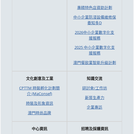
專精特色店資助計劃
中小企業防浸設備維修保
養知多D
2026中小企業數字化支
援服務
2025 中小企業數字化支
援服務
澳門餐飲業智能升級計劃
文化創意及工業
知識交流
CPTTM 時裝孵化計劃簡
研討會/工作坊
介 (MaConsef)
新質生產力
時裝及形象資訊
企業專訪
澳門時尚品牌
中心資訊
招聘及採購資訊