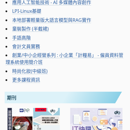
應用人工智能技術 - AI 多媒體內容創作
LPI-Linux基礎
本地部署輕量版大語言模型與RAG實作
童裝製作 (半截裙)
手語高階
會計文員實務
創業/中小企經營系列 : 小企業「計糧易」 - 僱員資料管
理系統使用簡介班
時尚化妝(中級班)
更多課程資訊
期刊