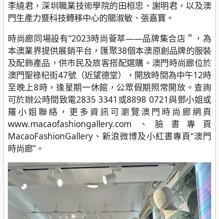
李繞君，深圳職業技術學院的田桓忠、謝明君，以及澳
門生產力暨科技轉移中心的關淑敏、張嘉寶。
時尚廊同場設有“2023時尚薈萃——品牌集合店＂，為
本澳業界提供展銷平台，匯聚38個本澳原創品牌的服裝
及配飾產品，供市民及旅客搭配選購。澳門時尚廊位於
澳門聖祿杞街47號（近望德堂），開放時間為中午12時
至晚上8時，逢星期一休館，公眾假期照常開放。查詢
可於辦公時間致電2835 3341或8898 0721與鄧小姐或
羅小姐聯絡，更多資訊可瀏覽澳門時尚廊網頁
www.macaofashiongallery.com、臉書專頁
MacaoFashionGallery、新浪微博及小紅書專頁“澳門
時尚廊”。