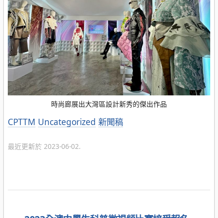
時尚廊展出大灣區設計新秀的傑出作品
分
CPTTM
Uncategorized
新聞稿
類
最近更新於 2023-06-02.