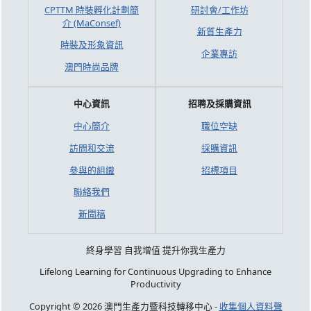
CPTTM 時裝孵化計劃簡
研討會/工作坊
介 (MaConsef)
新質生產力
時裝及形象資訊
企業專訪
澳門時尚品牌
中心資訊
招聘及採購資訊
中心簡介
職位空缺
訪問和交流
採購資訊
參與的組織
招標項目
聯絡我們
新聞稿
終身學習 自我增值 提升你我生產力
Lifelong Learning for Continuous Upgrading to Enhance
Productivity
Copyright © 2026 澳門生產力暨科技轉移中心 -
收集個人資料聲