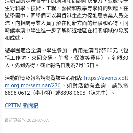
活動目的是培養學生的創新和問題解決能力，並啟發學
生對科學、技術、工程、藝術和數學等學科的興趣。在
遊學團中，同學們可以與香港生產力促進局專業人員交
流，向相關專業人員了解在創新方面的經驗和心得，同
時讓本澳中學生進一步了解鄰近地區在相關領域的發展
和成就。
遊學團適合全澳中學生參加，費用是澳門幣500元（包
括工作坊、來回交通、午餐、保險等費用），名額30
人，先到先得，截止報名日期為7月15日。
活動詳情及報名請瀏覽該中心網站:
https://events.cptt
m.org.mo/seminar/270
。如對活動有查詢，請致電
8898 0612（李小姐）或8898 0603（陳先生）。
分
CPTTM
新聞稿
類
最近更新於 2023-07-07.