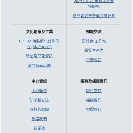
2025 中小企業數字化支
援服務
澳門餐飲業智能升級計劃
文化創意及工業
知識交流
CPTTM 時裝孵化計劃簡
研討會/工作坊
介 (MaConsef)
新質生產力
時裝及形象資訊
企業專訪
澳門時尚品牌
中心資訊
招聘及採購資訊
中心簡介
職位空缺
訪問和交流
採購資訊
參與的組織
招標項目
聯絡我們
新聞稿