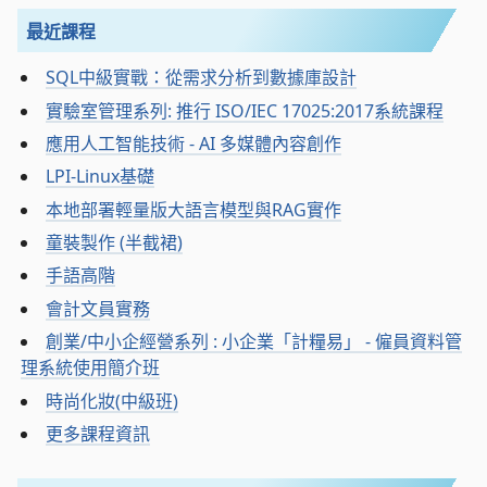
最近課程
SQL中級實戰：從需求分析到數據庫設計
實驗室管理系列: 推行 ISO/IEC 17025:2017系統課程
應用人工智能技術 - AI 多媒體內容創作
LPI-Linux基礎
本地部署輕量版大語言模型與RAG實作
童裝製作 (半截裙)
手語高階
會計文員實務
創業/中小企經營系列 : 小企業「計糧易」 - 僱員資料管
理系統使用簡介班
時尚化妝(中級班)
更多課程資訊