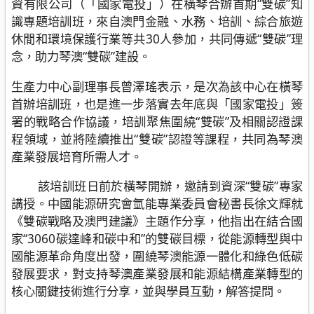
資有限公司（「國家電投」）在橫琴合辦首期“雙碳”知
識專題培訓班，來自澳門金融、水務、培訓、綜合旅遊
休閒和環境保護行業等共30人參加，共同傳遞“雙碳”理
念，助力琴澳“雙碳”建設。
生產力中心副理事長曾澤瑤表示，是次為該中心在橫琴
首辦培訓班，也是進一步落實去年底與「國家電投」簽
署的戰略合作協議，培訓聚焦圍繞“雙碳”及相關認證課
程領域，並將陸續推出“雙碳”認證等課程，共同為琴澳
產業發展培育所需人才。
該培訓班日前於橫琴開辦，邀請到資深“雙碳”專家
講授。中國能源研究會氫能專業委員會秘書長徐文輝就
《雙碳戰略及澳門建議》主題作分享，他指出在結合國
家“3060碳達峰和碳中和”的雙碳目標，從能源轉型與中
國能源革命角度出發，圍繞琴澳能源一體化和綠色低碳
發展要求，對支持琴澳產業發展和能源結構產業轉型的
核心關鍵技術進行分享，並與學員互動，解答提問。