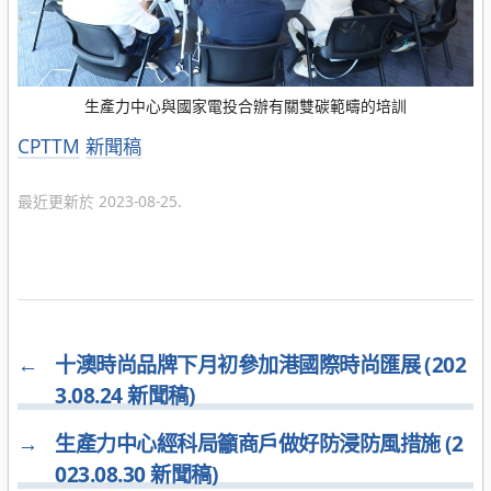
生產力中心與國家電投合辦有關雙碳範疇的培訓
分
CPTTM
新聞稿
類
最近更新於 2023-08-25.
←
十澳時尚品牌下月初參加港國際時尚匯展 (202
3.08.24 新聞稿)
→
生產力中心經科局籲商戶做好防浸防風措施 (2
023.08.30 新聞稿)