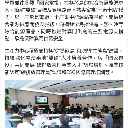
學員並往參觀「國家電投」在橫琴島的綜合智慧能源專
案，瞭解“雙碳”目標及實現路徑。該專案為“一廠十站”模
式，以一座燃氣電廠、十座集中能源站為基礎，開展綜
合能源供應開發與服務，向橫琴全島提供電、熱、冷等
綜合能源產品，同時也是對澳門供電的主要電源支撐
點，承擔保障澳門供電安全。
生產力中心積極支持橫琴“零碳島”和澳門“生態島”建設，
持續深化琴澳兩地“雙碳”人才培養合作，與「國家電
投」共同開展“碳排放管理專業人才”認證培訓、職業技
能認定“碳排放管理員”認證和ESG國際管理培訓等。