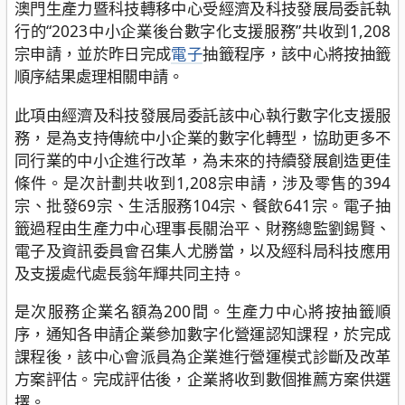
澳門生產力暨科技轉移中心受經濟及科技發展局委託執
行的“2023中小企業後台數字化支援服務”共收到1,208
宗申請，並於昨日完成
電子
抽籤程序，該中心將按抽籤
順序結果處理相關申請。
此項由經濟及科技發展局委託該中心執行數字化支援服
務，是為支持傳統中小企業的數字化轉型，協助更多不
同行業的中小企進行改革，為未來的持續發展創造更佳
條件。是次計劃共收到1,208宗申請，涉及零售的394
宗、批發69宗、生活服務104宗、餐飲641宗。電子抽
籤過程由生產力中心理事長關治平、財務總監劉錫賢、
電子及資訊委員會召集人尤勝當，以及經科局科技應用
及支援處代處長翁年輝共同主持。
是次服務企業名額為200間。生產力中心將按抽籤順
序，通知各申請企業參加數字化營運認知課程，於完成
課程後，該中心會派員為企業進行營運模式診斷及改革
方案評估。完成評估後，企業將收到數個推薦方案供選
擇。