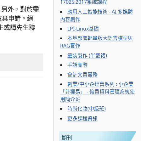
17025:2017系統課程
，另外，對於需
應用人工智能技術 - AI 多媒體
放棄申請。網
內容創作
先生或譚先生聯
LPI-Linux基礎
本地部署輕量版大語言模型與
RAG實作
童裝製作 (半截裙)
手語高階
會計文員實務
創業/中小企經營系列 : 小企業
「計糧易」 - 僱員資料管理系統使
用簡介班
時尚化妝(中級班)
更多課程資訊
期刊