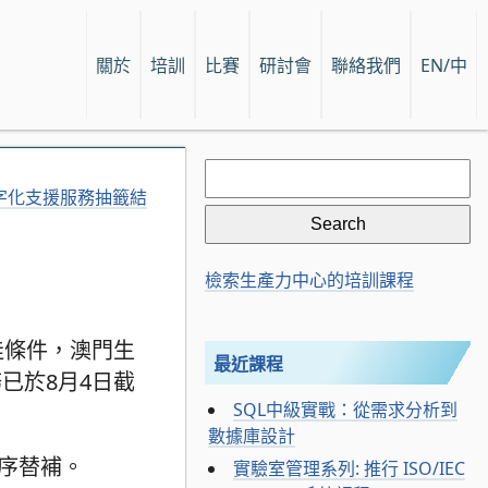
關於
培訓
比賽
研討會
聯絡我們
EN/中
Search
for:
數字化支援服務抽籤結
檢索生產力中心的培訓課程
佳條件，澳門生
最近課程
已於8月4日截
SQL中級實戰：從需求分析到
數據庫設計
序替補。
實驗室管理系列: 推行 ISO/IEC