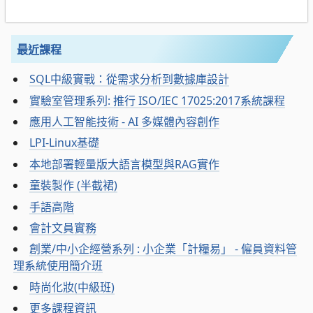
最近課程
SQL中級實戰：從需求分析到數據庫設計
實驗室管理系列: 推行 ISO/IEC 17025:2017系統課程
應用人工智能技術 - AI 多媒體內容創作
LPI-Linux基礎
本地部署輕量版大語言模型與RAG實作
童裝製作 (半截裙)
手語高階
會計文員實務
創業/中小企經營系列 : 小企業「計糧易」 - 僱員資料管
理系統使用簡介班
時尚化妝(中級班)
更多課程資訊