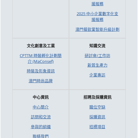
援服務
2025 中小企業數字化支
援服務
澳門餐飲業智能升級計劃
文化創意及工業
知識交流
CPTTM 時裝孵化計劃簡
研討會/工作坊
介 (MaConsef)
新質生產力
時裝及形象資訊
企業專訪
澳門時尚品牌
中心資訊
招聘及採購資訊
中心簡介
職位空缺
訪問和交流
採購資訊
參與的組織
招標項目
聯絡我們