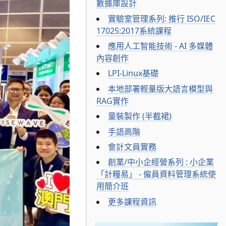
數據庫設計
實驗室管理系列: 推行 ISO/IEC
17025:2017系統課程
應用人工智能技術 - AI 多媒體
內容創作
LPI-Linux基礎
本地部署輕量版大語言模型與
RAG實作
童裝製作 (半截裙)
手語高階
會計文員實務
創業/中小企經營系列 : 小企業
「計糧易」 - 僱員資料管理系統使
用簡介班
更多課程資訊