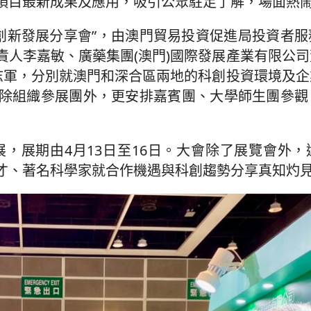
項目最新成果及應用，吸引公眾駐足了解，場面熱
琴創新發展分享會”，由澳門貿易投資促進局投資者
責人李嘉敏、廣藥集團(澳門)國際發展產業有限公
廖志軍，分別就澳門和深合區兩地的科創投資環境及
除組織參展團外，更安排嘉賓團、大學師生團參觀
展，展期由4月13日至16日。大會除了展覽會外
才、著名科學家就合作機遇與科創趨勢分享真知灼