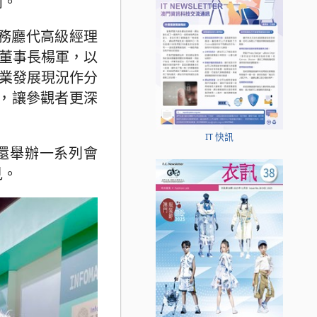
鬧。
服務廳代高級經理
司董事長楊軍，以
企業發展現況作分
，讓參觀者更深
IT 快訊
，還舉辦一系列會
見。