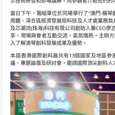
示技術研發和即場講解，向參觀者介紹他們的
當日下午，籌組單位於同場舉行了“澳門‧橫
周鵬、深合區經濟發展局科技及人才處業務負
及芯潮流(珠海)科技有限公司創始人兼CEO
享，現場與會者互動交流，氣氛熾熱。主辦方
入了解澳琴創科發展成果及優勢。
本屆香港國際創科展共有13個國家及地區參
議、專題論壇及研討會，邀請國際頂尖創科人