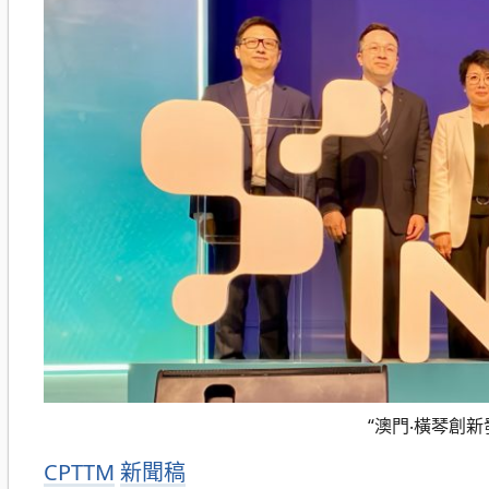
“澳門‧橫琴創
分
CPTTM
新聞稿