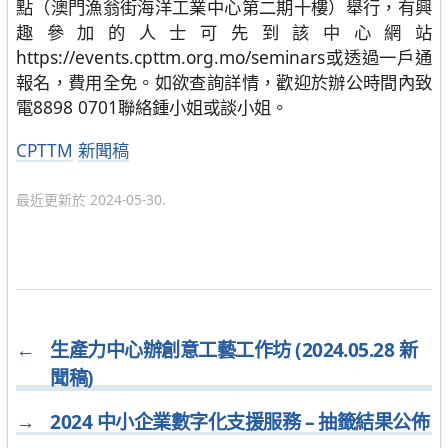
點（澳門漁翁街海洋工業中心第二期十樓）舉行，有興
趣參加的人士可先到該中心網站
https://events.cpttm.org.mo/seminars或透過一戶通
報名，費用全免。如欲查詢詳情，歡迎於辦公時間內致
電8898 0701聯絡鍾小姐或談小姐。
分
CPTTM
新聞稿
類
最近更新於 2024-05-30.
←
生產力中心辦創意工藝工作坊 (2024.05.28 新
聞稿)
→
2024 中小企業數字化支援服務 – 抽籤結果公佈