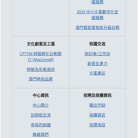
援服務
2025 中小企業數字化支
援服務
澳門餐飲業智能升級計劃
文化創意及工業
知識交流
CPTTM 時裝孵化計劃簡
研討會/工作坊
介 (MaConsef)
新質生產力
時裝及形象資訊
企業專訪
澳門時尚品牌
中心資訊
招聘及採購資訊
中心簡介
職位空缺
訪問和交流
採購資訊
參與的組織
招標項目
聯絡我們