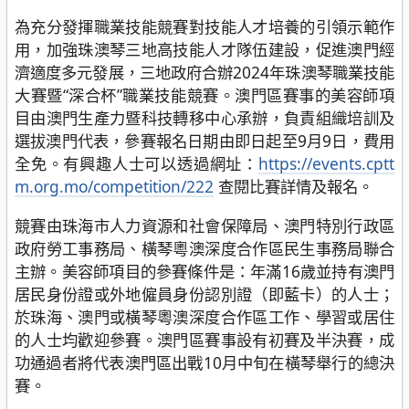
為充分發揮職業技能競賽對技能人才培養的引領示範作
用，加強珠澳琴三地高技能人才隊伍建設，促進澳門經
濟適度多元發展，三地政府合辦2024年珠澳琴職業技能
大賽暨“深合杯”職業技能競賽。澳門區賽事的美容師項
目由澳門生產力暨科技轉移中心承辦，負責組織培訓及
選拔澳門代表，參賽報名日期由即日起至9月9日，費用
全免。有興趣人士可以透過網址：
https://events.cptt
m.org.mo/competition/222
查閱比賽詳情及報名。
競賽由珠海市人力資源和社會保障局、澳門特別行政區
政府勞工事務局、橫琴粵澳深度合作區民生事務局聯合
主辦。美容師項目的參賽條件是：年滿16歲並持有澳門
居民身份證或外地僱員身份認別證（即藍卡）的人士；
於珠海、澳門或橫琴粵澳深度合作區工作、學習或居住
的人士均歡迎參賽。澳門區賽事設有初賽及半決賽，成
功通過者將代表澳門區出戰10月中旬在橫琴舉行的總決
賽。