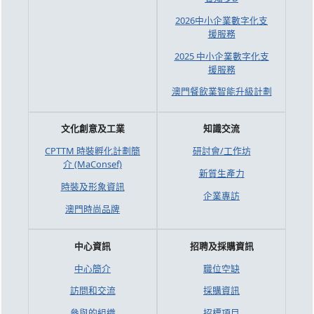
2026中小企業數字化支
援服務
2025 中小企業數字化支
援服務
澳門餐飲業智能升級計劃
文化創意及工業
知識交流
CPTTM 時裝孵化計劃簡
研討會/工作坊
介 (MaConsef)
新質生產力
時裝及形象資訊
企業專訪
澳門時尚品牌
中心資訊
招聘及採購資訊
中心簡介
職位空缺
訪問和交流
採購資訊
參與的組織
招標項目