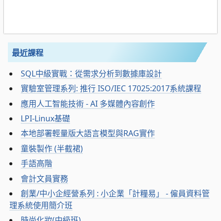
最近課程
SQL中級實戰：從需求分析到數據庫設計
實驗室管理系列: 推行 ISO/IEC 17025:2017系統課程
應用人工智能技術 - AI 多媒體內容創作
LPI-Linux基礎
本地部署輕量版大語言模型與RAG實作
童裝製作 (半截裙)
手語高階
會計文員實務
創業/中小企經營系列 : 小企業「計糧易」 - 僱員資料管
理系統使用簡介班
時尚化妝(中級班)