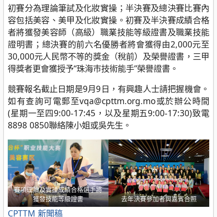
初賽分為理論筆試及化妝實操；半決賽及總決賽比賽內
容包括美容、美甲及化妝實操。初賽及半決賽成績合格
者將獲發美容師（高級）職業技能等級證書及職業技能
證明書；總決賽的前六名優勝者將會獲得由2,000元至
30,000元人民幣不等的獎金（稅前）及榮譽證書，三甲
得獎者更會獲授予“珠海巿技術能手”榮譽證書。
競賽報名截止日期是9月9日，有興趣人士請把握機會。
如有查詢可電郵至vqa@cpttm.org.mo或於辦公時間
(星期一至四9:00-17:45，以及星期五9:00-17:30)致電
8898 0850聯絡陳小姐或吳先生。
賽項理論及實操成績合格選手將
獲發技能等級證書
去年決賽參加者與嘉賓合照
分
CPTTM
新聞稿