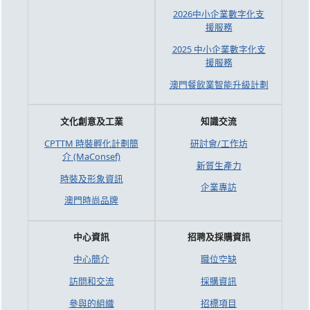
2026中小企業數字化支
援服務
2025 中小企業數字化支
援服務
澳門餐飲業智能升級計劃
文化創意及工業
知識交流
CPTTM 時裝孵化計劃簡
研討會/工作坊
介 (MaConsef)
新質生產力
時裝及形象資訊
企業專訪
澳門時尚品牌
中心資訊
招聘及採購資訊
中心簡介
職位空缺
訪問和交流
採購資訊
參與的組織
招標項目