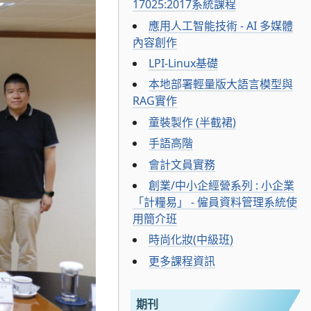
17025:2017系統課程
應用人工智能技術 - AI 多媒體
內容創作
LPI-Linux基礎
本地部署輕量版大語言模型與
RAG實作
童裝製作 (半截裙)
手語高階
會計文員實務
創業/中小企經營系列 : 小企業
「計糧易」 - 僱員資料管理系統使
用簡介班
時尚化妝(中級班)
更多課程資訊
期刊