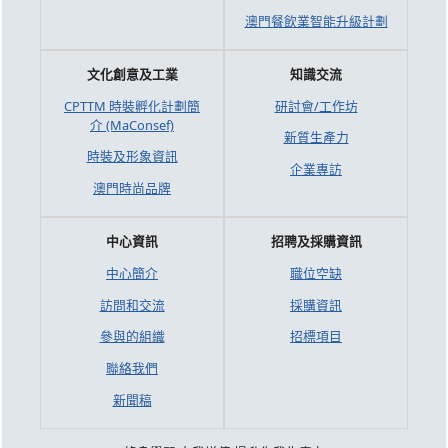
澳門餐飲業智能升級計劃
文化創意及工業
知識交流
CPTTM 時裝孵化計劃簡
研討會/工作坊
介 (MaConsef)
新質生產力
時裝及形象資訊
企業專訪
澳門時尚品牌
中心資訊
招聘及採購資訊
中心簡介
職位空缺
訪問和交流
採購資訊
參與的組織
招標項目
聯絡我們
新聞稿