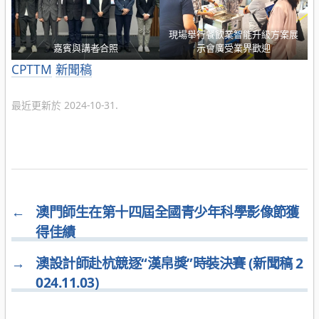
現場舉行餐飲業智能升級方案展
嘉賓與講者合照
示會廣受業界歡迎
分
CPTTM
新聞稿
類
最近更新於 2024-10-31.
←
澳門師生在第十四屆全國青少年科學影像節獲
得佳績
→
澳設計師赴杭競逐“漢帛獎”時裝決賽 (新聞稿 2
024.11.03)