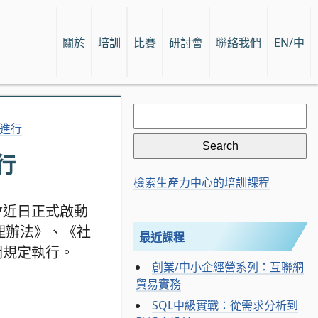
關於
培訓
比賽
研討會
聯絡我們
EN/中
Search
for:
正進行
行
檢索生產力中心的培訓課程
會近日正式啟動
理辦法》、《社
最近課程
關規定執行。
創業/中小企經營系列：互聯網
貿易實務
SQL中級實戰：從需求分析到