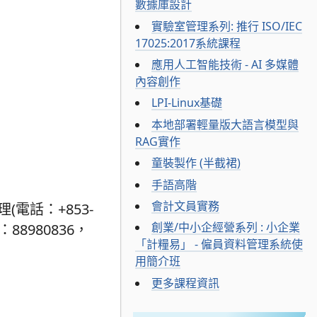
數據庫設計
實驗室管理系列: 推行 ISO/IEC
17025:2017系統課程
應用人工智能技術 - AI 多媒體
內容創作
LPI-Linux基礎
本地部署輕量版大語言模型與
RAG實作
童裝製作 (半截裙)
手語高階
會計文員實務
電話：+853-
創業/中小企經營系列 : 小企業
88980836，
「計糧易」 - 僱員資料管理系統使
用簡介班
更多課程資訊