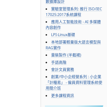
數據庫設計
實驗室管理系列: 推行 ISO/IEC
17025:2017系統課程
應用人工智能技術 - AI 多媒體
內容創作
LPI-Linux基礎
本地部署輕量版大語言模型與
RAG實作
童裝製作 (半截裙)
手語高階
會計文員實務
創業/中小企經營系列 : 小企業
「計糧易」 - 僱員資料管理系統使
用簡介班
更多課程資訊