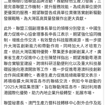
二是積極打造聯盟品牌活動，推動綠色生產力發展；三
是完善聯盟工作機制，提升服務效能，為成員單位提供
更優質的服務。期望聯盟各成員單位貫徹落實創新驅動
發展戰略，為大灣區高質量發展作出更大貢獻。
此外，聯盟三個副理事長單位的領導分別發言。中國生
產力促進中心協會理事長申長江表示，期望強化協同機
制，增進合作交流，有效整合科技服務資源，進一步提
升大灣區創新能力和帶動作用，同時加大人才培育力
度，依託大灣區獨特優勢，聚集更多創新創業人才。廣
東省生產力促進中心主任陳楚祥指出，期望推動粵港澳
聯合實驗室建設、跨境科研活動便利化以及重大科技基
礎設施向港澳開放等工作，進一步促進粵港澳科技創新
合作與成果轉化。香港生產力促進局總裁畢堅文表示，
將積極擴大與灣區各市的聯絡交流，例如今年啟動的
“2025大灣區集思匯”，旨在聯動灣區各市，探討利用香
港國際化優勢，助力內地企業升級轉型、拓展市場。
聯盟秘書長、澳門生產力暨科技轉移中心對外合作及拓