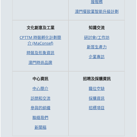
援服務
澳門餐飲業智能升級計劃
文化創意及工業
知識交流
CPTTM 時裝孵化計劃簡
研討會/工作坊
介 (MaConsef)
新質生產力
時裝及形象資訊
企業專訪
澳門時尚品牌
中心資訊
招聘及採購資訊
中心簡介
職位空缺
訪問和交流
採購資訊
參與的組織
招標項目
聯絡我們
新聞稿