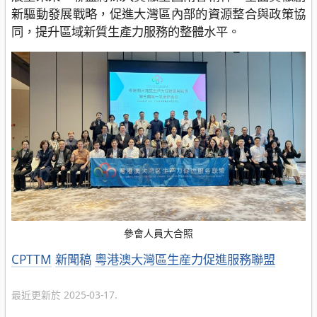
新驅動發展戰略，促進大灣區內部的資源整合與政策協
同，提升區域新質生產力服務的整體水平。
參會人員大合照
分
CPTTM
新聞稿
粵港澳大灣區生産力促進服務聯盟
類
最近更新於 2025-03-17.