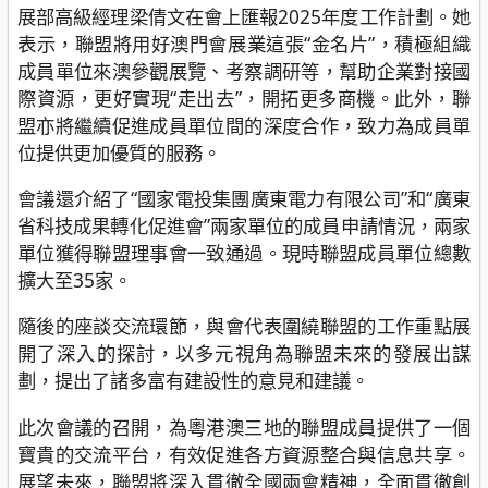
展部高級經理梁倩文在會上匯報2025年度工作計劃。她
表示，聯盟將用好澳門會展業這張“金名片”，積極組織
成員單位來澳參觀展覽、考察調研等，幫助企業對接國
際資源，更好實現“走出去”，開拓更多商機。此外，聯
盟亦將繼續促進成員單位間的深度合作，致力為成員單
位提供更加優質的服務。
會議還介紹了“國家電投集團廣東電力有限公司”和“廣東
省科技成果轉化促進會”兩家單位的成員申請情況，兩家
單位獲得聯盟理事會一致通過。現時聯盟成員單位總數
擴大至35家。
隨後的座談交流環節，與會代表圍繞聯盟的工作重點展
開了深入的探討，以多元視角為聯盟未來的發展出謀
劃，提出了諸多富有建設性的意見和建議。
此次會議的召開，為粵港澳三地的聯盟成員提供了一個
寶貴的交流平台，有效促進各方資源整合與信息共享。
展望未來，聯盟將深入貫徹全國兩會精神，全面貫徹創