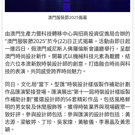
澳門服裝節2025揭幕
由澳門生產力暨科技轉移中心與招商投資促進局合辦的
“澳門服裝節2025”於今(22)日正式揭幕。活動由即日起
一連四日，假澳門威尼斯人佛羅倫斯會議廳舉行，呈獻
澳門時尚設計新作。開幕式以機械科技元素為載體，結
合六位本澳新銳時裝設計師的創意，打造融合時尚與科
技的表演，共同感受跨界時尚魅力。
同日，文化局“當下・型匯”時裝設計樣版製作補助計劃
作品匯演緊接登場。匯演展出“第十一屆時裝設計樣版製
作補助計劃”獲選設計師的56套精彩作品，包括風格鮮
明的男女裝及休閒服飾等，獲得時裝業界與現場觀眾一
致好評。參與設計師包括：參與匯演的設計師包括：黃
志源、梁敏婷、丁珍、吳家煒、黃敏儀、李惠晶及黃思
穎。