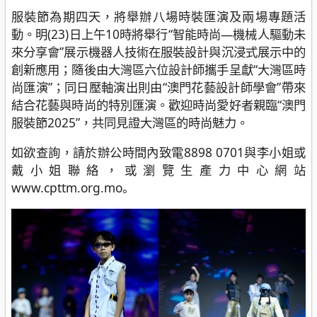
服裝節為期四天，將舉辦八場時裝匯演及兩場專題活
動。明(23)日上午10時將舉行“智能時尚—機械人驅動未
來分享會”展示機器人技術在服裝設計與沉浸式展示中的
創新應用；隨後由大灣區六位設計師攜手呈獻“大灣區時
尚匯演”；同日壓軸演出則由“澳門花藝設計師學會”帶來
結合花藝與時尚的特別匯演。歡迎時尚愛好者親臨“澳門
服裝節2025”，共同見證大灣區的時尚魅力。
如欲查詢，請於辦公時間內致電8898 0701與李小姐或
戴小姐聯絡，或瀏覽生產力中心網站
www.cpttm.org.mo。