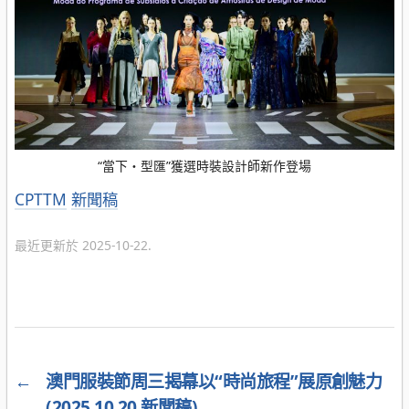
“當下・型匯”獲選時裝設計師新作登場
分
CPTTM
新聞稿
類
最近更新於 2025-10-22.
←
澳門服裝節周三揭幕以“時尚旅程”展原創魅力
(2025.10.20 新聞稿)