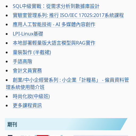
SQL中級實戰：從需求分析到數據庫設計
實驗室管理系列: 推行 ISO/IEC 17025:2017系統課程
應用人工智能技術 - AI 多媒體內容創作
LPI-Linux基礎
本地部署輕量版大語言模型與RAG實作
童裝製作 (半截裙)
手語高階
會計文員實務
創業/中小企經營系列 : 小企業「計糧易」 - 僱員資料管
理系統使用簡介班
時尚化妝(中級班)
更多課程資訊
期刊