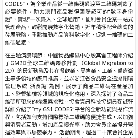
CODES”，為企業產品從一維條碼過渡至二維碼創造了
必要條件，助力澳門產品獲得國際認可的“數字身份
證”，實現“一次錄入、全球通用”，便利會員企業一站式
管理產品，輕鬆開展數字化營銷。近年積極配合總會的
發展戰略，重點推動產品資料數字化，促進一維碼向二
維碼過渡。
在主題演講環節，中國物品編碼中心殷其雷工程師介紹
了GM2D全球二維碼遷移計劃（Global Migration to
2D）的最新動態及其在餐飲業、零售業、工業、醫療衛
生等多領域的應用推廣，並以浙江省食品安全追溯閉環
管理系統“浙食鏈”為例，展示了商品二維碼在產品加
工、監督抽檢等領域的規模化應用，深入探討了商品二
維碼所帶來的機遇與挑戰。協會資訊科技協調員麥誠軒
詳細介紹了“my GS1 CODES”平台的全新功能與操作流
程，包括如何支持國際標準二維碼的便捷生成，以加強
與消費者互動，增加產品曝光率，助力會員企業提升營
運效率與市場競爭力。 活動期間，超過二十家會員企業