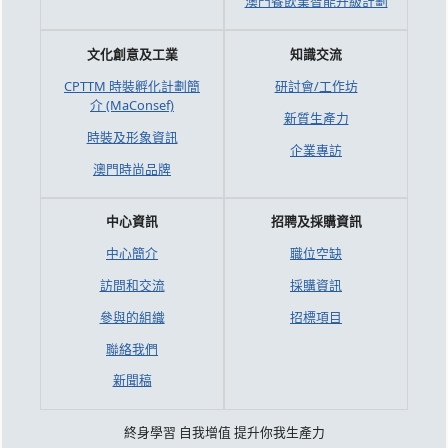
澳門餐飲業智能升級計劃
文化創意及工業
知識交流
CPTTM 時裝孵化計劃簡
研討會/工作坊
介 (MaConsef)
新質生產力
時裝及形象資訊
企業專訪
澳門時尚品牌
中心資訊
招聘及採購資訊
中心簡介
職位空缺
訪問和交流
採購資訊
參與的組織
招標項目
聯絡我們
新聞稿
終身學習 自我增值 提升你我生產力