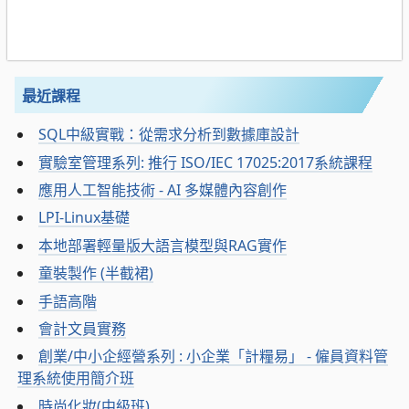
最近課程
SQL中級實戰：從需求分析到數據庫設計
實驗室管理系列: 推行 ISO/IEC 17025:2017系統課程
應用人工智能技術 - AI 多媒體內容創作
LPI-Linux基礎
本地部署輕量版大語言模型與RAG實作
童裝製作 (半截裙)
手語高階
會計文員實務
創業/中小企經營系列 : 小企業「計糧易」 - 僱員資料管
理系統使用簡介班
時尚化妝(中級班)