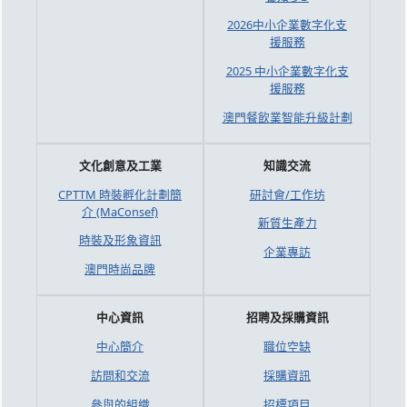
2026中小企業數字化支
援服務
2025 中小企業數字化支
援服務
澳門餐飲業智能升級計劃
文化創意及工業
知識交流
CPTTM 時裝孵化計劃簡
研討會/工作坊
介 (MaConsef)
新質生產力
時裝及形象資訊
企業專訪
澳門時尚品牌
中心資訊
招聘及採購資訊
中心簡介
職位空缺
訪問和交流
採購資訊
參與的組織
招標項目