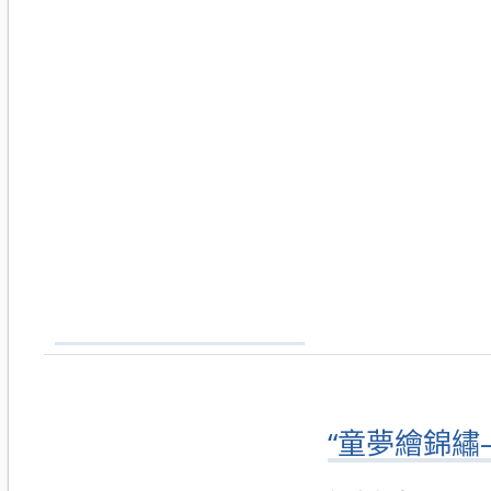
“童夢繪錦繡