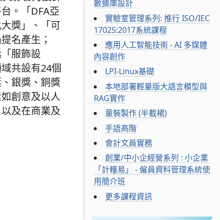
數據庫設計
台。「DFA亞
實驗室管理系列: 推行 ISO/IEC
化大獎」、「可
17025:2017系統課程
過提名產生；
應用人工智能技術 - AI 多媒體
括「服飾設
內容創作
域共設有24個
LPI-Linux基礎
獎、銀獎、銅獎
本地部署輕量版大語言模型與
素如創意及以人
RAG實作
，以及在商業及
童裝製作 (半截裙)
手語高階
會計文員實務
創業/中小企經營系列 : 小企業
「計糧易」 - 僱員資料管理系統使
用簡介班
更多課程資訊