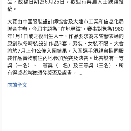
品，截稿日期為6月25日，歡迎有興趣人士踴躍投
稿。
大賽由中國服裝設計師協會及大連市工業和信息化局
聯合主辦，今屆主題為 “在地尋繹”，賽事對象為1980
年1月1日或之後出生人士，作品要求為未曾發表過的
原創秋冬時裝設計作品3套，男裝、女裝不限。大會
將於7月上旬公佈入圍結果，入圍選手須親自攜同服
裝作品實物前往內地參加預賽及決賽。比賽設有一等
獎（一名）、二等獎（二名）及三等獎（三名），所
有得獎者均獲頒發獎盃及證書。
…
閱讀全文