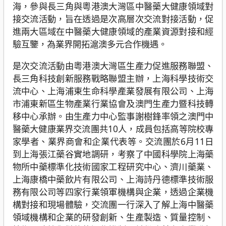
海，參與長三角與粵港澳大灣區中醫藥大健康領域對
接交流活動，旨在透過是次高層次交流對接活動，促
進兩大區域在中醫藥大健康領域的產業資源對接和經
驗互鑒，為業界開拓滬澳多元合作機遇。
是次交流活動由粵港澳大灣區生產力促進服務聯盟、
長三角科技創新服務戰略聯盟主辦，上海科學技術交
流中心、上海浦東生命科學產業發展有限公司、上海
市浦東新區生物產業行業協會及澳門生產力暨科技轉
移中心承辦。由生產力中心監事謝樹鋒率領之澳門中
醫藥大健康業界交流團共10人，成員包括高等院校專
家學者、業界商會和企業代表等。交流團於6月11日
到上海張江藥谷實地調研，考察了中國科學院上海藥
物所中藥標準化技術國家工程研究中心、濟川藥業、
上海康橋中藥飲片有限公司、上海詩丹德標準技術服
務有限公司等四家行業領軍機構與企業，透過企業機
構對接和現場體驗，交流團一行深入了解上海中醫藥
領域機構和企業的研發創新、生產製造、質量控制、