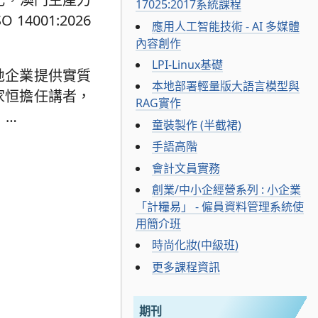
17025:2017系統課程
001:2026
應用人工智能技術 - AI 多媒體
內容創作
LPI-Linux基礎
地企業提供實質
本地部署輕量版大語言模型與
家恒擔任講者，
RAG實作
。
…
童裝製作 (半截裙)
手語高階
會計文員實務
創業/中小企經營系列 : 小企業
「計糧易」 - 僱員資料管理系統使
用簡介班
時尚化妝(中級班)
更多課程資訊
期刊