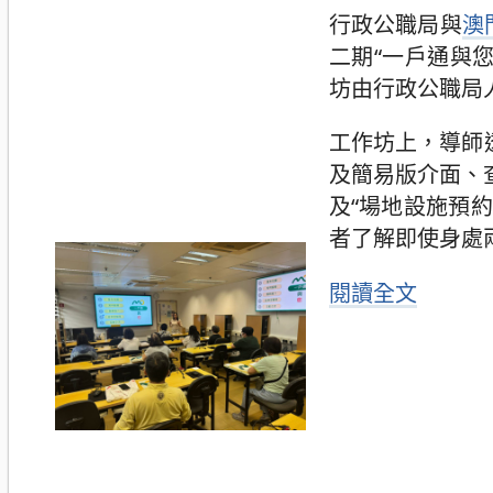
行政公職局與
澳
二期“一戶通與
坊由行政公職局
工作坊上，導師
及簡易版介面、查
及“場地設施預
者了解即使身處
閱讀全文