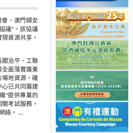
總會、澳門婦女
協議”。該協議
實現資源共享，
長關治平、工聯
將全面落實廣東
方場地資源，確
中心已共同籌建
織”提供專業的
相關考試服務，
務網絡。
…