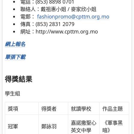
電話：(853) 8898 0701
聯絡人：戴祖惠小姐 / 麥家欣小姐
電郵：
fashionpromo@cpttm.org.mo
傳真：(853) 2831 2079
網址：http://www.cpttm.org.mo
網上報名
單張下載
得獎結果
學生組
獎項
得獎者
就讀學校
作品主題
嘉諾撒聖心
《軍事黑
冠軍
鄭詠羽
英文中學
暗》