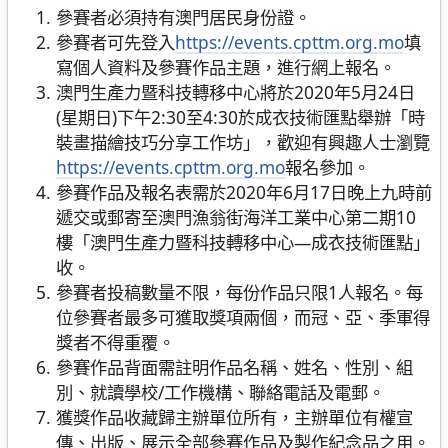
參賽者必須持有澳門居民身份證。
參賽者可先登入
ht
tps://events.cpttm.org.mo
填
寫個人資料及參賽作品主題，進行網上報名。
澳門生產力暨科技轉移中心將於2020年5月24日
(星期日)下午2:30至4:30於成衣技術匯點舉辦「時
裝畫描繪技巧分享工作坊」，歡迎有興趣人士瀏覽
ht
tps://events.cpttm.org.mo
報名參加。
參賽作品及報名表需於2020年6月17日晚上九時前
遞交或郵寄至澳門漁翁街海洋工業中心第二期10
樓「澳門生產力暨科技轉移中心—成衣技術匯點」
收。
參賽者投稿數量不限，每份作品只限1人報名。每
位參賽者最多可獲取獎項兩個，而冠、亞、季軍得
獎者不得重覆。
參賽作品背面需註明作品名稱、姓名、性別、組
別、就讀學校/工作機構、聯絡電話及電郵。
獲獎作品收藏歸主辦單位所有，主辦單位有權宣
傳、出版、展示全部參賽作品及製作紀念品之用。