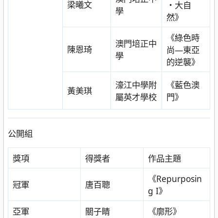
梁曦文
・大自
學
然》
《綠色時
澳門培正中
陳恩琦
尚—東亞
學
的逆襲》
濠江中學附
《藍色澳
黃美琪
屬英才學校
門》
公開組
獎項
得獎者
作品主題
《Repurposin
冠軍
唐百聰
g I》
亞軍
關子睛
《廓形》