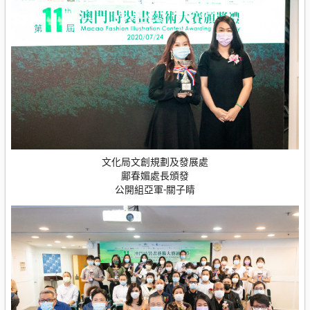
文化局文創規劃及發展處
鄺春媚處長頒發
公開組亞軍-關子睛