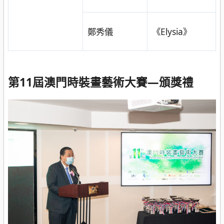
《Elysia》
鄭秀儀
第11屆澳門時裝畫藝術大賽—頒獎禮