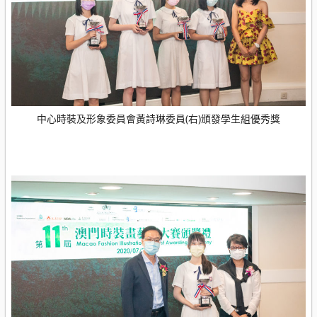
中心時裝及形象委員會黃詩琳委員(右)頒發學生組優秀獎