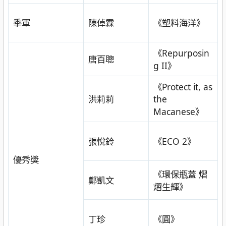
季軍
《塑料海洋》
陳倬霖
《Repurposin
唐百聰
g II》
《Protect it, as
the
洪莉莉
Macanese》
《ECO 2》
張悅鈴
優秀獎
《環保瓶蓋 熠
鄭凱文
熠生輝》
《圓》
丁珍