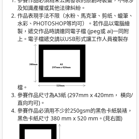
參賽作品必須為未公開發表的原創時裝畫，不得涉
及知識產權或其他法律糾紛。
作品表
現
手法不限（水粉、
馬克筆
、剪纸、
蠟筆
、
水彩、PHOTOSHOP等均可）
。
若作品以電腦繪
製，遞交作品時請連同
電子檔
(jpeg
或
ai)
一同附
上。電子檔遞交請以USB形式讓工作人員複製存
檔。
參賽
作品
尺寸
為
A3
紙
(297mm x 420mm，
橫向
/
直向均可
)。
參賽作品必須用
不少於
250gsm
的
黑色
卡紙裝裱，
黑色
卡紙尺寸 380 mm x 520 mm。(
見右圖
)