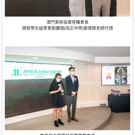
澳門美術協會陸曦會長
頒發學生組季軍劉慶翔(培正中學)黃懷樟老師代領