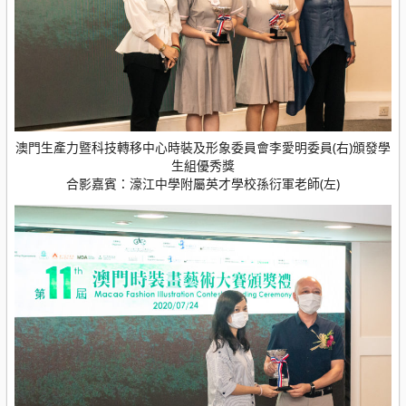
澳門生產力暨科技轉移中心時裝及形象委員會李愛明委員(右)頒發學
生組優秀獎
合影嘉賓：濠江中學附屬英才學校孫衍軍老師(左)