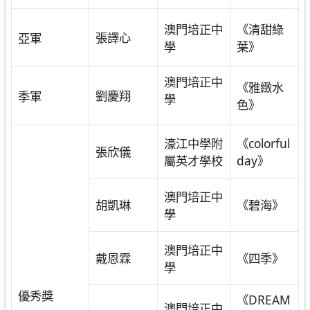
澳門培正中
《清甜綠
張譯心
亞軍
學
葉》
澳門培正中
《雅緻水
劉慶翔
季軍
學
色》
濠江中學附
《colorful
張欣儀
屬英才學校
day》
澳門培正中
《碧海》
胡凱琳
學
澳門培正中
《四季》
戴恩霖
學
優秀獎
《DREAM
澳門培正中