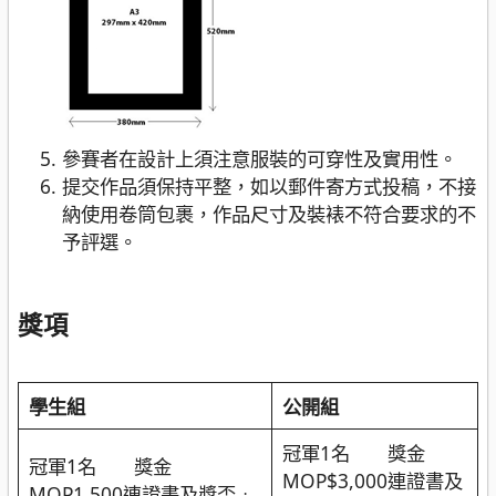
參
賽者在設計上須注意服裝的可穿性及實用性。
提交作品須
保持
平整，如以郵件寄方式投稿
，
不接
納使用卷筒包裹
，
作品尺寸及裝裱不符合要求的不
予評選
。
獎項
學生組
公開組
冠軍1名 獎金
冠軍1名 獎金
MOP$3,000連證書及
MOP1,500連證書及獎盃﹔