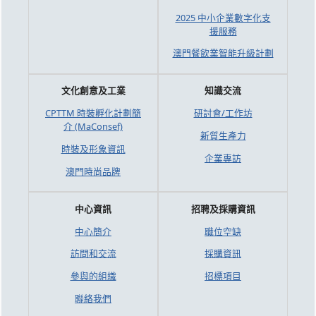
2025 中小企業數字化支
援服務
澳門餐飲業智能升級計劃
文化創意及工業
知識交流
CPTTM 時裝孵化計劃簡
研討會/工作坊
介 (MaConsef)
新質生產力
時裝及形象資訊
企業專訪
澳門時尚品牌
中心資訊
招聘及採購資訊
中心簡介
職位空缺
訪問和交流
採購資訊
參與的組織
招標項目
聯絡我們