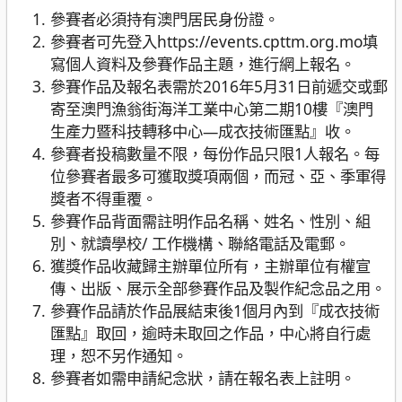
參賽者必須持有澳門居民身份證。
參賽者可先登入https://events.cpttm.org.mo填
寫個人資料及參賽作品主題，進行網上報名。
參賽作品及報名表需於2016年5月31日前遞交或郵
寄至澳門漁翁街海洋工業中心第二期10樓『澳門
生產力暨科技轉移中心—成衣技術匯點』收。
參賽者投稿數量不限，每份作品只限1人報名。每
位參賽者最多可獲取獎項兩個，而冠、亞、季軍得
獎者不得重覆。
參賽作品背面需註明作品名稱、姓名、性別、組
別、就讀學校/ 工作機構、聯絡電話及電郵。
獲獎作品收藏歸主辦單位所有，主辦單位有權宣
傳、出版、展示全部參賽作品及製作紀念品之用。
參賽作品請於作品展結束後1個月內到『成衣技術
匯點』取回，逾時未取回之作品，中心將自行處
理，恕不另作通知。
參賽者如需申請紀念狀，請在報名表上註明。