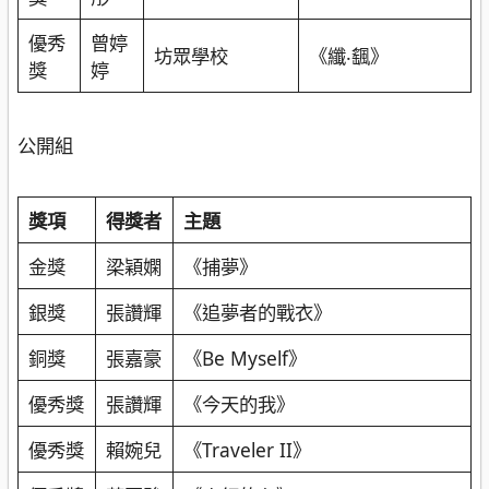
優秀
曾婷
坊眾學校
《纖‧颻》
獎
婷
公開組
獎項
得獎者
主題
金獎
梁穎嫻
《捕夢》
銀獎
張讚輝
《追夢者的戰衣》
銅獎
張嘉豪
《Be Myself》
優秀獎
張讚輝
《今天的我》
優秀獎
賴婉兒
《Traveler II》