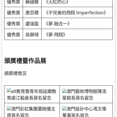
優秀獎
蘇國駿
《火紅的心》
優秀獎
唐百聰
《不完美的飛翔 Imperfection》
優秀獎
盧瑞盈
《夢‧融合一》
優秀獎
吳靜琦
《夢‧飛翔》
頒獎禮暨作品展
頒獎禮情況
教育暨青年局延續教
澳門藝術博物館陳浩
育處江毅處長簽名留念
星館長簽名留念
澳門彩虹集團蕭婉儀主
澳門設計中心馮文偉
席簽名留念
董事簽名留念