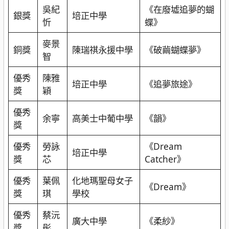
吳紀
《在廢墟追夢的蝴
銀獎
培正中學
忻
蝶》
麥景
銅獎
陳瑞祺永援中學
《破繭蝴蝶夢》
智
優秀
陳雅
培正中學
《追夢旅途》
獎
穎
優秀
余寧
高美士中葡中學
《韻》
獎
優秀
勞詠
《Dream
培正中學
獎
芯
Catcher》
優秀
葉佩
化地瑪聖母女子
《Dream》
獎
琪
學校
優秀
蔡沅
廣大中學
《柔紗》
獎
彤