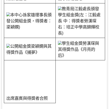
教青局江毅處長頒發
本中心孫家雄理事長頒
學生組金獎(左：江毅處
發公開組金獎，得獎者：
長 中：得獎者勞漢琛
梁穎嫻)
右：培正中學高錦輝校
長)
學生組金獎勞漢琛與
公開組金獎梁穎嫻與其
其得獎作品《月亮的
得獎作品《捕夢》
后》
出席嘉賓與得獎者合照