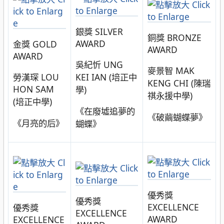
銀獎 SILVER
銅獎 BRONZE
AWARD
金獎 GOLD
AWARD
AWARD
吳紀忻 UNG
麥景智 MAK
勞漢琛 LOU
KEI IAN (培正中
KENG CHI (陳瑞
HON SAM
學)
祺永援中學)
(培正中學)
《在廢墟追夢的
《破繭蝴蝶夢》
《月亮的后》
蝴蝶》
優秀獎
優秀獎
EXCELLENCE
優秀獎
EXCELLENCE
AWARD
EXCELLENCE