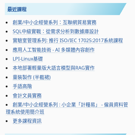
最近課程
創業/中小企經營系列：互聯網貿易實務
SQL中級實戰：從需求分析到數據庫設計
實驗室管理系列: 推行 ISO/IEC 17025:2017系統課程
應用人工智能技術 - AI 多媒體內容創作
LPI-Linux基礎
本地部署輕量版大語言模型與RAG實作
童裝製作 (半截裙)
手語高階
會計文員實務
創業/中小企經營系列 : 小企業「計糧易」 - 僱員資料管
理系統使用簡介班
更多課程資訊