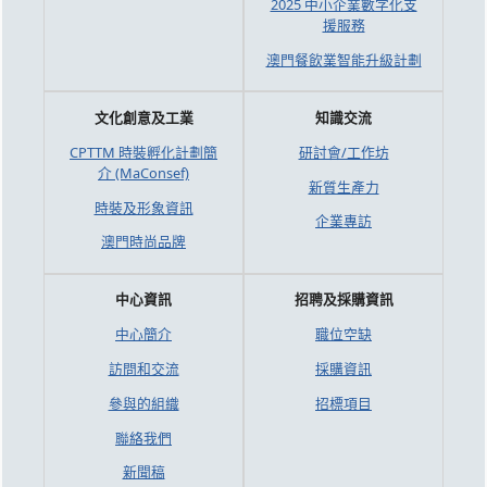
2025 中小企業數字化支
援服務
澳門餐飲業智能升級計劃
文化創意及工業
知識交流
CPTTM 時裝孵化計劃簡
研討會/工作坊
介 (MaConsef)
新質生產力
時裝及形象資訊
企業專訪
澳門時尚品牌
中心資訊
招聘及採購資訊
中心簡介
職位空缺
訪問和交流
採購資訊
參與的組織
招標項目
聯絡我們
新聞稿