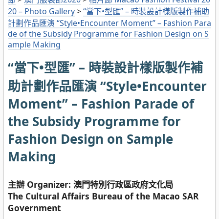
20 – Photo Gallery
>
“當下•型匯” – 時裝設計樣版製作補助
計劃作品匯演 “Style•Encounter Moment” – Fashion Para
de of the Subsidy Programme for Fashion Design on S
ample Making
“當下•型匯” – 時裝設計樣版製作補
助計劃作品匯演 “Style•Encounter
Moment” – Fashion Parade of
the Subsidy Programme for
Fashion Design on Sample
Making
主辦 Organizer: 澳門特別行政區政府文化局
The Cultural Affairs Bureau of the Macao SAR
Government