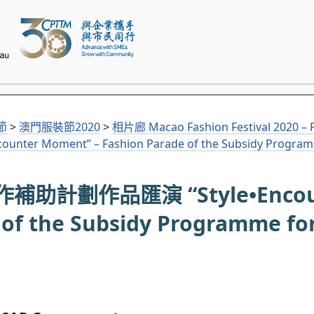
節
>
澳門服裝節2020
>
相片廊 Macao Fashion Festival 2020 – P
oment” – Fashion Parade of the Subsidy Programme
補助計劃作品匯演 “Style•Encou
of the Subsidy Programme fo