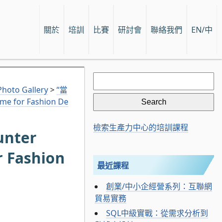
關於
培訓
比賽
研討會
聯絡我們
EN/中
Search
for:
hoto Gallery
>
“當
 for Fashion De
檢索生產力中心的培訓課程
nter
r Fashion
最近課程
創業/中小企經營系列：互聯網
貿易實務
SQL中級實戰：從需求分析到