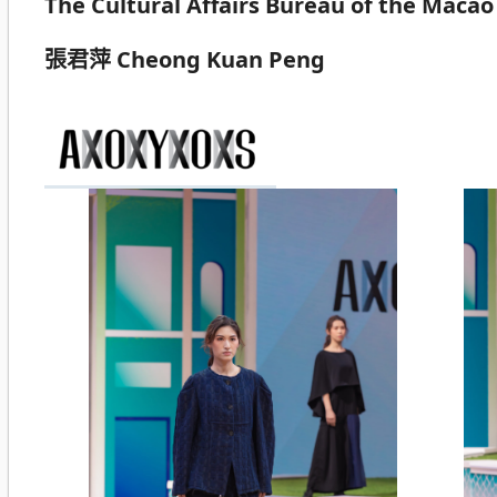
The Cultural Affairs Bureau of the Mac
張君萍 Cheong Kuan Peng