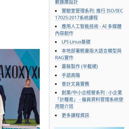
數據庫設計
實驗室管理系列: 推行 ISO/IEC
17025:2017系統課程
應用人工智能技術 - AI 多媒體
內容創作
LPI-Linux基礎
本地部署輕量版大語言模型與
RAG實作
童裝製作 (半截裙)
手語高階
會計文員實務
創業/中小企經營系列 : 小企業
「計糧易」 - 僱員資料管理系統使
用簡介班
更多課程資訊