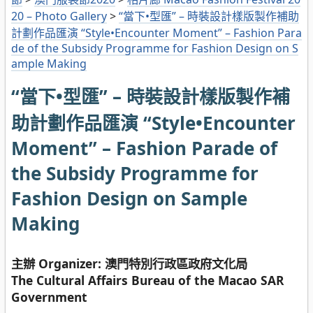
20 – Photo Gallery
>
“當下•型匯” – 時裝設計樣版製作補助
計劃作品匯演 “Style•Encounter Moment” – Fashion Para
de of the Subsidy Programme for Fashion Design on S
ample Making
“當下•型匯” – 時裝設計樣版製作補
助計劃作品匯演 “Style•Encounter
Moment” – Fashion Parade of
the Subsidy Programme for
Fashion Design on Sample
Making
主辦 Organizer: 澳門特別行政區政府文化局
The Cultural Affairs Bureau of the Macao SAR
Government