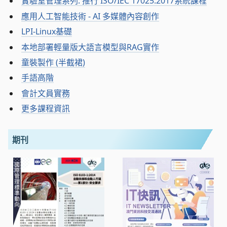
實驗室管理系列: 推行 ISO/IEC 17025:2017系統課程
應用人工智能技術 - AI 多媒體內容創作
LPI-Linux基礎
本地部署輕量版大語言模型與RAG實作
童裝製作 (半截裙)
手語高階
會計文員實務
更多課程資訊
期刊