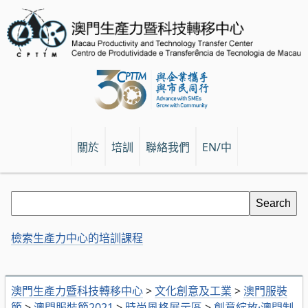
關於
培訓
聯絡我們
EN/中
檢索生產力中心的培訓課程
澳門生產力暨科技轉移中心
>
文化創意及工業
>
澳門服裝
節
>
澳門服裝節2021
>
時尚風格展示區
>
創意綻放·澳門制