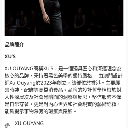
品牌簡介
XU’S
XU OUYANG簡稱XU’S，是⼀個獨具匠⼼和深邃理念為
核⼼的品牌，秉持著⿊⾊美學的獨特⾵格。 由澳⾨設計
師Xu Ouyang於2023年創⽴，總部位於⾹港。主要經
營時裝、配飾等⾼檔消費品。品牌的設計哲學植根於對
⼈性深層次及社會⿊暗⾯的洞察與反思，堅信服飾不僅
是⽇常穿著，更是對內⼼世界和社會現實的藝術詮釋，
能夠揭⽰事物深藏的瑕疵與陰影。
XU OUYANG