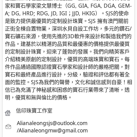
家和寶石學家梁文慧博士（GG, GIA, FGA, DGA, GEM-
A; DG, HRD; RDG, JD, IGI；JJD, HKIG）。SJS的使命
是致力提供最優質的定制設計珠寶。SJS 擁有澳門關前
正街全棟自置物業，深圳水貝自設工作坊，多元的鑽石/
寶石礦石來源，使用先進的3D軟件來設計和製造我們的
作品。建基於以精湛的品質和最優惠的價格提供最優質
的定制設計珠寶，迎來了蓬勃的發展。我們向精英客戶
介紹精美原創的定制設計，優質的高端珠寶和寶石。每
件作品通過國際認證寶石學家和設計師的嚴格把關，對
寶石和最終產品進行設計，分級，驗證和評估都有著全
面的監控。SJS為我們的聲譽，文化和誠信感到自豪！相
信已為充滿了神秘感和困惑的寶石行業帶來了清晰，透
明，優質和無與倫比的價格。
信印珠寶工作室
Alianaleongsjs@outlook.com
/Alianaleongmw@gmail.com