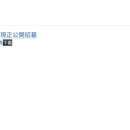
6-現正公開招募
表
下載