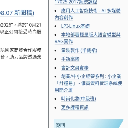
17025:2017系統課程
應用人工智能技術 - AI 多媒體
.07 新聞稿)
內容創作
26”，將於10月21
LPI-Linux基礎
，現正公開接受時尚服
本地部署輕量版大語言模型與
RAG實作
葡語國家商貿合作服務
童裝製作 (半截裙)
平台，助力品牌透過澳
手語高階
會計文員實務
創業/中小企經營系列 : 小企業
「計糧易」 - 僱員資料管理系統使
用簡介班
時尚化妝(中級班)
更多課程資訊
期刊