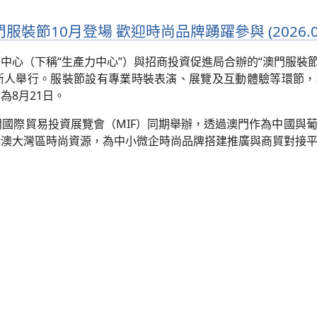
裝節10月登場 歡迎時尚品牌踴躍參與 (2026.08
心（下稱“生產力中心”）與招商投資促進局合辦的“澳門服裝節20
尼斯人舉行。服裝節設有專業時裝表演、展覽及互動體驗等環節
為8月21日。
門國際貿易投資展覽會（MIF）同期舉辦，透過澳門作為中國與
港澳大灣區時尚資源，為中小微企時尚品牌搭建推廣與商貿對接