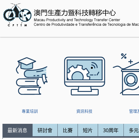
專業培訓
資訊科技
管理
最新消息
研討會
比賽
短片
30周年
多元