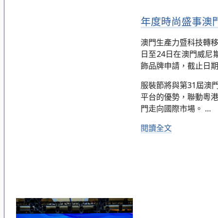
年度時尚盛事澳門服
澳門生產力暨科技轉移中
日至24日在澳門威
飾品牌申請，截止日期
服裝節將與第31屆澳
平台的優勢，聯動粵
門走向國際市場。
…
閱讀全文