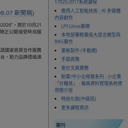
17025:2017系統課程
應用人工智能技術 - AI 多媒體
.07 新聞稿)
內容創作
26”，將於10月21
LPI-Linux基礎
，現正公開接受時尚服
本地部署輕量版大語言模型與
RAG實作
葡語國家商貿合作服務
童裝製作 (半截裙)
平台，助力品牌透過澳
手語高階
會計文員實務
創業/中小企經營系列 : 小企業
「計糧易」 - 僱員資料管理系統使
用簡介班
時尚化妝(中級班)
更多課程資訊
期刊