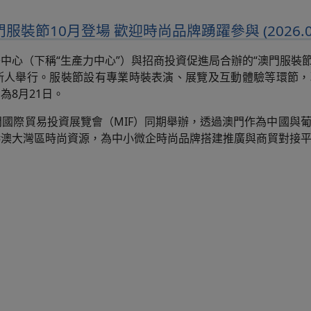
裝節10月登場 歡迎時尚品牌踴躍參與 (2026.08
心（下稱“生產力中心”）與招商投資促進局合辦的“澳門服裝節20
尼斯人舉行。服裝節設有專業時裝表演、展覽及互動體驗等環節
為8月21日。
門國際貿易投資展覽會（MIF）同期舉辦，透過澳門作為中國與
港澳大灣區時尚資源，為中小微企時尚品牌搭建推廣與商貿對接