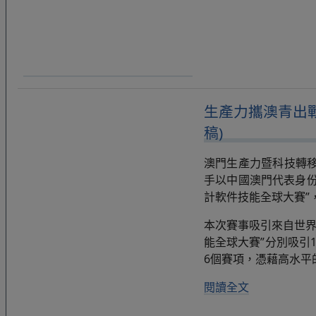
生產力攜澳青出戰2
稿)
澳門生產力暨科技轉移
手以中國澳門代表身份於7
計軟件技能全球大賽”
本次賽事吸引來自世界各地
能全球大賽”分別吸引
6個賽項，憑藉高水
閱讀全文