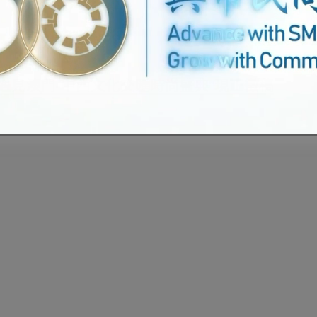
遇見澳門-中西文化交匯時尚盛典”現正徵稿