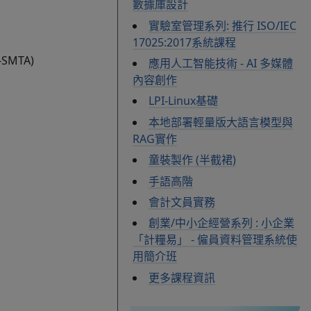
數據庫設計
實驗室管理系列: 推行 ISO/IEC
17025:2017系統課程
MTA)
應用人工智能技術 - AI 多媒體
內容創作
LPI-Linux基礎
本地部署輕量版大語言模型與
RAG實作
童裝製作 (半截裙)
手語高階
會計文員實務
創業/中小企經營系列 : 小企業
「計糧易」 - 僱員資料管理系統使
用簡介班
更多課程資訊