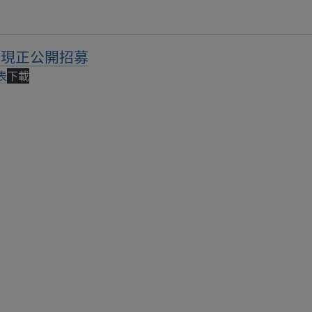
6-現正公開招募
表
下載