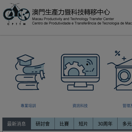
專業培訓
資訊科技
管理
最新消息
研討會
比賽
短片
30周年
多元