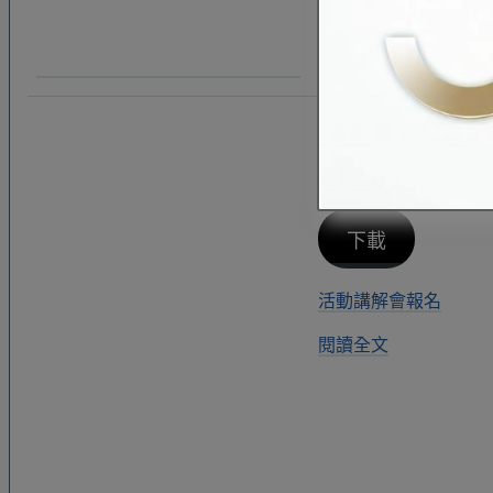
“當新疆艾德萊斯
活動章程
下載
活動講解會報名
閱讀全文