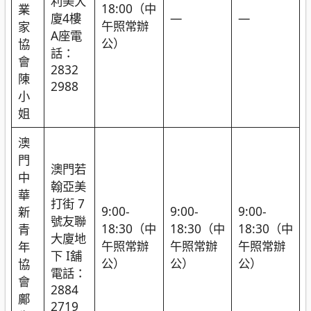
利美大
18:00（中
業
—
—
廈4樓
午照常辦
家
A座電
公）
協
話：
會
2832
陳
2988
小
姐
澳
門
澳門若
中
翰亞美
華
打街 7
9:00-
9:00-
9:00-
新
號友聯
18:30（中
18:30（中
18:30（中
青
大廈地
午照常辦
午照常辦
午照常辦
年
下 I舖
公）
公）
公）
協
電話：
會
2884
鄺
2719