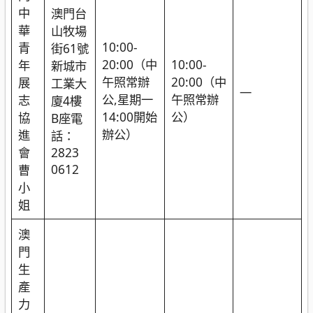
中
澳門台
華
山牧場
10:00-
青
街61號
20:00（中
10:00-
年
新城市
午照常辦
20:00（中
展
工業大
—
公,星期一
午照常辦
志
廈4樓
14:00開始
公）
協
B座電
辦公）
進
話：
會
2823
0612
曹
小
姐
澳
門
生
產
力