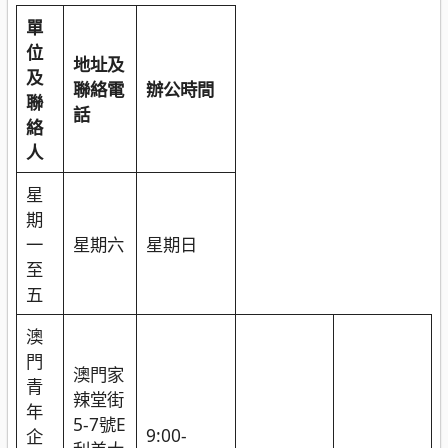
單
位
地址及
及
聯絡電
辦公時間
聯
話
絡
人
星
期
一
星期六
星期日
至
五
澳
門
澳門家
青
辣堂街
年
5-7號E
9:00-
企