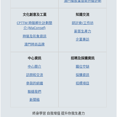
澳門餐飲業智能升級計劃
文化創意及工業
知識交流
CPTTM 時裝孵化計劃簡
研討會/工作坊
介 (MaConsef)
新質生產力
時裝及形象資訊
企業專訪
澳門時尚品牌
中心資訊
招聘及採購資訊
中心簡介
職位空缺
訪問和交流
採購資訊
參與的組織
招標項目
聯絡我們
新聞稿
終身學習 自我增值 提升你我生產力