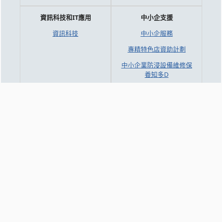
資訊科技和IT應用
中小企支援
資訊科技
中小企服務
專精特色店資助計劃
中小企業防浸設備維修保
養知多D
2026中小企業數字化支
援服務
2025 中小企業數字化支
援服務
澳門餐飲業智能升級計劃
文化創意及工業
知識交流
CPTTM 時裝孵化計劃簡
研討會/工作坊
介 (MaConsef)
新質生產力
時裝及形象資訊
企業專訪