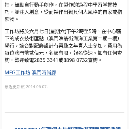
指，鼓勵自行動手創作，在製作的過程中學習掌握技
巧，並注入創意，從而製作出獨具個人風格的自家戒指
飾物。
工作坊將於六月七日(星期六)下午2時至5時，在中心轄
下的成衣技術匯點（澳門漁翁街海洋工業第二期十樓）
舉行，適合對配飾設計有興趣之年青人士參加，費用為
每位澳門幣貳佰元，名額有限，報名從速。如有任何查
詢，歡迎致電2835 3341或8898 0732查詢。
分
MFG工作坊
澳門時尚廊
類
最近更新於 2014-06-07.