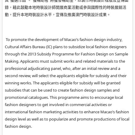
其“獲選作品”。“獲補助者”將獲發補助金，以製作時裝設計樣版及宣傳圖
錄，藉此鼓勵本地時裝設計師開展商業活動或參與國際性的時裝展銷活
動，提升本地時裝設計水平，宣傳及推廣澳門時裝設計成果。
To promote the development of Macao’s fashion design industr
y,
Cultural Affairs Bureau (IC) plans to subsidize local fashion designers
through the 2013 Subsidy Programme for Fashion Design on Sample
Making. Applicants must submit works and related materials to the
professional adjudicating panel, who, after an initial review and a
second review, will select the applic
ants eligible for subsidy and their
winning works. The applicants eligible for subsidy will be granted
subsidies that can be used to create fashion design samples and
promotional catalogues. This programme aims to encourage local
fashion designers to get involved in commercial activities or
international fashion marketing activities to enhance Macao’s fashion
design level as well as to popularize and promote productions of local
fashion design.