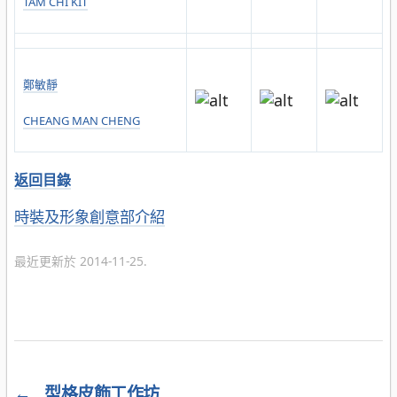
TAM CHI KIT
鄭敏靜
CHEANG MAN CHENG
返回目錄
分
時裝及形象創意部介紹
類
最近更新於 2014-11-25.
←
型格皮飾工作坊