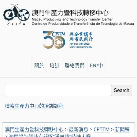
關於
培訓
聯絡我們
EN/中
檢索生產力中心的培訓課程
澳門生產力暨科技轉移中心
>
最新消息
>
CPTTM
>
新聞稿
>
澳門設計師赴京競逐“漢帛獎”時裝大賽