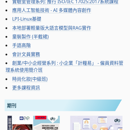
實驗室管理系列: 推行 ISO/IEC 17025:2017系統課程
應用人工智能技術 - AI 多媒體內容創作
LPI-Linux基礎
本地部署輕量版大語言模型與RAG實作
童裝製作 (半截裙)
手語高階
會計文員實務
創業/中小企經營系列 : 小企業「計糧易」 - 僱員資料管
理系統使用簡介班
時尚化妝(中級班)
更多課程資訊
期刊