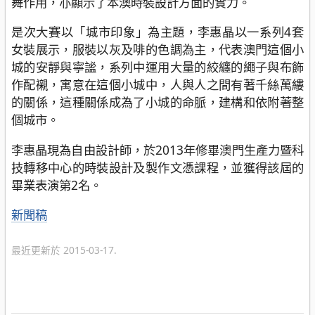
舞作用，亦顯示了本澳時裝設計方面的實力。
是次大賽以「城市印象」為主題，李惠晶以一系列4套
女裝展示，服裝以灰及啡的色調為主，代表澳門這個小
城的安靜與寧謐，系列中運用大量的絞纏的繩子與布飾
作配襯，寓意在這個小城中，人與人之間有著千絲萬縷
的關係，這種關係成為了小城的命脈，建構和依附著整
個城市。
李惠晶現為自由設計師，於2013年修畢澳門生產力暨科
技轉移中心的時裝設計及製作文憑課程，並獲得該屆的
畢業表演第2名。
分
新聞稿
類
最近更新於 2015-03-17.