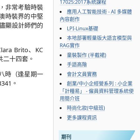
17025:2017系統課程
，非常考驗時裝
應用人工智能技術 - AI 多媒體
澳時裝界的中堅
內容創作
，儘顯設計師們的
LPI-Linux基礎
本地部署輕量版大語言模型與
RAG實作
Brito、KC
童裝製作 (半截裙)
合共二十四套。
手語高階
上八時（逢星期一
會計文員實務
341。
創業/中小企經營系列 : 小企業
「計糧易」 - 僱員資料管理系統使
用簡介班
時尚化妝(中級班)
更多課程資訊
期刊