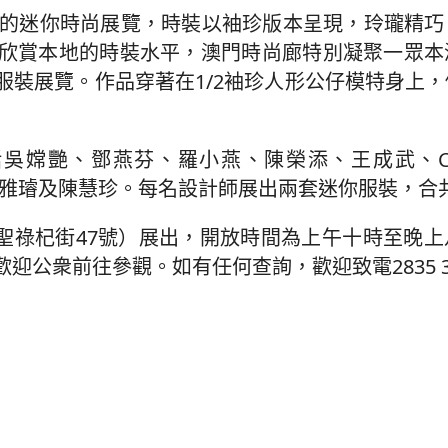
緻的迷你時尚展覽，時裝以袖珍版本呈現，玲瓏精巧
欣賞本地的時裝水平，澳門時尚廊特別凝聚一眾本
服裝展覽。作品穿著在1/2袖珍人形公仔模特身上
艷、鄧燕芬、羅小燕、陳榮添、王成武、Clara 
李明新、李雅璿及陳慧珍。每名設計師展出兩套迷你服裝，
門聖祿杞街47號）展出，開放時間為上午十時至晚
公衆前往參觀。如有任何查詢，歡迎致電2835 3