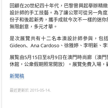
回顧在20世紀四十年代，巴黎曾興起舉辦精
設計師的手工技藝。為了讓公眾可從另一角度
份子和後起新秀，攜手成就今次不一樣的迷你
無限創意，多元才華。
是次展覽共有十二名本澳設計師參與，包括吳嫦
Gideon、Ana Cardoso、徐雅婷、
展覧由5月15日至8月9日在澳門時尚廊（澳
休館，公衆假期照常開放）。展覽免費入場，歡迎
分
新聞稿
類
最近更新於 2015-05-14.