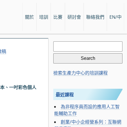
關於
培訓
比賽
研討會
聯絡我們
EN/中
Search
for:
徵稿
檢索生產力中心的培訓課程
副本、一吋彩色個人
最近課程
為非程序員而設的應用人工智
能輔助工作
創業/中小企經營系列：互聯網