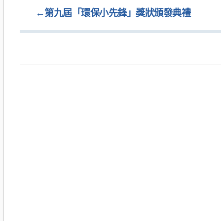
←
第九屆「環保小先鋒」獎狀頒發典禮