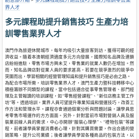
界人才
多元課程助提升銷售技巧 生產力培
訓零售業界人才
澳門作為旅遊休閒城市，每年均吸引大量旅客到訪，獲得可觀的經
濟收益。隨着本澳朝經濟適度多元方向發展，國際知名品牌及連鎖
店紛紛進駐，零售市場方興未艾，零售業的就業人數仍在增加。然
而，知名品牌店對從業人員的要求甚高，若要在競爭激烈的競爭中
突圍而出，學習相關的經營管理知識和提升銷售技巧是必由之路。
為配合市場所需，培訓零售業界人才，澳門生產力暨科技轉移中心
積極籌辦不同類型的課程，當中包括適合從事零售管理者、部門經
理及主管報讀的培訓課程，如“零售經營課程”、“新任店務主管工作
坊”等。透過培訓，業界人員可望提升專業知識和營運技巧，改善工
作方法和管理水平。課程亦會通過個案分析與問題討論，讓學員思
考零售市場運作的方方面面。另外，針對當前市場對營銷人員及服
裝業前線人員的需求，中心亦開辦“服裝心理學”、“禮物包裝”等課
程，前者讓學員掌握消費者心理，針對其購買需要，作出合適的營
銷策略，提升公司業績；後者讓學員學習各種商品的包裝方法，以