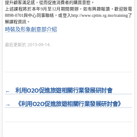
提升顧客滿足感，從而促進消費者的購買意慾。
上述課程將於本年9月至12月期間開辦，如有興趣報讀，歡迎致電
8898-0701與中心同事聯絡，或登入http://www.cpttm.rg.mo/training了
解課程資訊。
分
時裝及形象創意部介紹
類
最近更新於 2015-09-14.
←
利用O2O促進旅遊相關行業發展研討會
→
《利用O2O促進旅遊相關行業發展研討會》