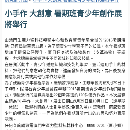
小手作 大創意 暑期班青少年創作展
將舉行
由澳門生產力暨科技轉移中心和教育暨青年局合辦的“2015暑期活
動”已經舉辦至第11屆。為了讓青少年學習不同的知識，本年暑期班
增加了環保公仔製作、夏日連身裙及飾物製作（皮革飾物）等課
程，力求讓學員掌握更多不同領域的知識及技能。
在暑期活動中，青少年透過知識和技能的學習，靈活運用手上的材
料，把他們的意念轉化為實物，進而發掘自身的潛能，為日後投身
創意設計行業或其他行業作好準備。
為了鼓勵青少年積極學習，繼續發揮創意，主辦單位將於9月29日下
午6時，假塔石青少年展藝館舉辦“2015暑期班青少年創作展”開幕
式，隨後進行的展覽將展出22個暑期班約120件優秀作品。本次展覽
主題為“小手作，大創意”，展出日期由9月29日至10月11日（逢星期
一休館），歡迎有興趣人士到場參觀(免費入場)。讓我們一同感受青
少年的朝氣和創意，一同為他們在暑期班所付出的心思和努力表示
認同。
任何查詢請致電澳門生產力暨科技轉移中心：8898-0701（區小姐）