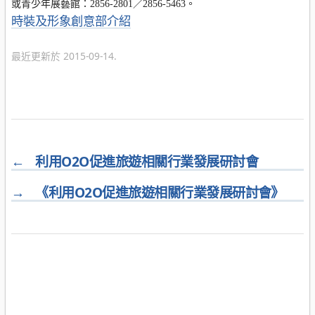
或青少年展藝館：2856-2801／2856-5463。
分
時裝及形象創意部介紹
類
最近更新於 2015-09-14.
←
利用O2O促進旅遊相關行業發展研討會
→
《利用O2O促進旅遊相關行業發展研討會》