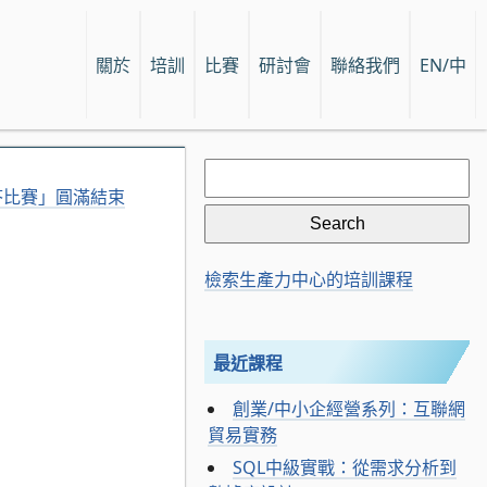
關於
培訓
比賽
研討會
聯絡我們
EN/中
Search
for:
答比賽」圓滿結束
檢索生產力中心的培訓課程
最近課程
創業/中小企經營系列：互聯網
貿易實務
SQL中級實戰：從需求分析到