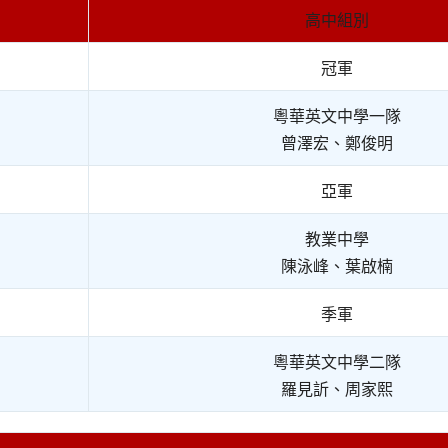
高中組別
冠軍
粵華英文中學一隊
曾澤宏、鄭俊明
亞軍
教業中學
陳泳峰、葉啟楠
季軍
粵華英文中學二隊
羅見訢、周家熙