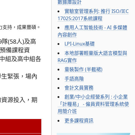
數據庫設計
實驗室管理系列: 推行 ISO/IEC
17025:2017系統課程
力支持，成果豐碩。
應用人工智能技術 - AI 多媒體
內容創作
(58人)及高
LPI-Linux基礎
前預備課程資
本地部署輕量版大語言模型與
初中組及高中組各
RAG實作
童裝製作 (半截裙)
學生緊張，場內
手語高階
會計文員實務
創業/中小企經營系列 : 小企業
的資源投入，期
「計糧易」 - 僱員資料管理系統使
用簡介班
更多課程資訊