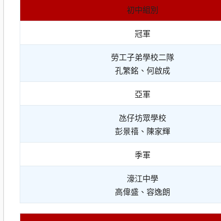
初中組別
冠軍
勞工子弟學校二隊
孔繁銘、何啟成
亞軍
氹仔坊眾學校
彭景禧、陳家輝
季軍
濠江中學
高偉盛、容逸朗