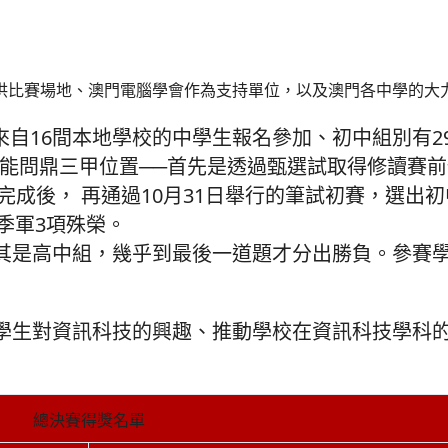
供比賽場地、澳門電腦學會作為支持單位，以及澳門各中學的大
來自16間本地學校的中學生報名參加、初中組別有29隊
，才能問鼎三甲位置──首先是透過甄選試取得修讀賽
完成後， 再通過10月31日舉行的筆試初賽，選出
季軍3項殊榮。
其是高中組，幾乎到最後一道題才分出勝負。參賽
學生對資訊科技的興趣、推動學校在資訊科技學科
總決賽得獎名單