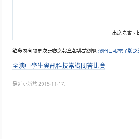
出席嘉賓、
欲參閱有關是次比賽之報章報導請瀏覽
澳門日報電子版之
分
全澳中學生資訊科技常識問答比賽
類
最近更新於 2015-11-17.