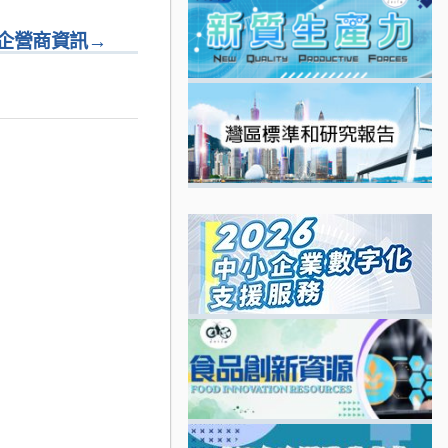
企營商資訊
→