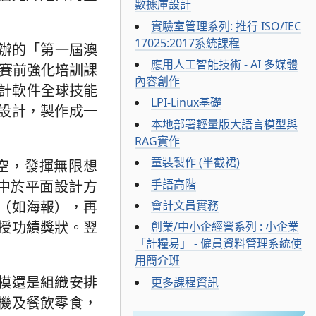
數據庫設計
實驗室管理系列: 推行 ISO/IEC
17025:2017系統課程
主辦的「第一屆澳
應用人工智能技術 - AI 多媒體
賽前強化培訓課
內容創作
設計軟件全球技能
LPI-Linux基礎
設計，製作成一
本地部署輕量版大語言模型與
RAG實作
童裝製作 (半截裙)
行空，發揮無限想
手語高階
集中於平面設計方
會計文員實務
（如海報），再
授功績獎狀。翌
創業/中小企經營系列 : 小企業
「計糧易」 - 僱員資料管理系統使
用簡介班
模還是組織安排
更多課程資訊
機及餐飲零食，