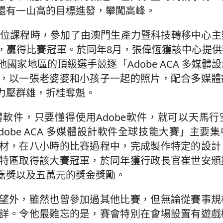
還有一山高的目標進發，攀闖高峰。
士學位課程時，參加了由澳門生產力暨科技轉移中心
，贏得比賽冠軍。於同年8月，張偉恆獲該中心提供
家地區的頂級選手競逐「Adobe ACA 多媒體
，以一張老婆婆和小孩子一起的照片，配合多媒體
力壓群雄，折桂奪魁。
體軟件，只要懂得使用Adobe軟件，就可以天馬
obe ACA 多媒體設計軟件全球技能大賽」主要
材，在八小時的比賽過程中，完成製作特定的設計
特區取得該大賽冠軍，於同年獲行政長官崔世安頒
嘉獎以及五萬元的獎金獎勵。
望外，雖然也曾參加過其他比賽，但無論從賽事規
詳。令他最難忘的是，賽會特別在會場設置有遊戲